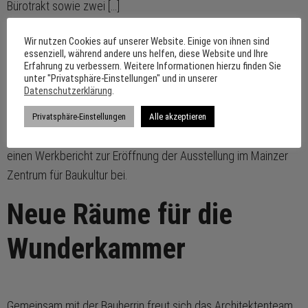
Bürotrakt sowie zwei […]
Deutscher
Wir nutzen Cookies auf unserer Website. Einige von ihnen sind
essenziell, während andere uns helfen, diese Website und Ihre
Erfahrung zu verbessern. Weitere Informationen hierzu finden Sie
Städtebaupreis 2023
unter "Privatsphäre-Einstellungen" und in unserer
Datenschutzerklärung
.
Privatsphäre-Einstellungen
Alle akzeptieren
Der geschäftsführende Inhaber des Büros Hild und K trägt
einen Werkbericht zur Eröffnung der Ausstellung im Mainzer
Zentrum für Baukultur bei.
Neue Räume für die
Wunderkammer
Gemeinsam mit der Bauherrin freut sich das Architektenteam