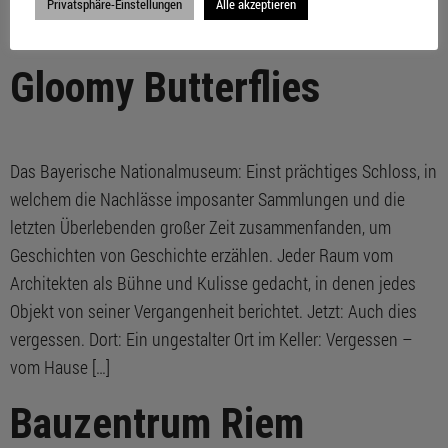
Labor- und Büronutzungen. Die heterogene Nutzung des
Privatsphäre-Einstellungen
Alle akzeptieren
Gebäudes durch die stark […]
Gloomy Butterflies
Das Bayerische Nationalmuseum: Einst prächtiges Schloss, in
welchem die Nachlässe imposanter Sammlungen und die
letzten Überlebenden großer Zeit zusammenfanden, um
Geschichten von Geschichte erzählen. Jeder Raum vom
Architekten als Bühne und Kulisse gedacht, in denen jedes
Objekt von seiner Vergangenheit berichtet. Jetzt: Auch dies
vergessen. Dort: Ein ungestalter Ort im Keller: Vergessen –
vom Hause […]
Bauzentrum Riem