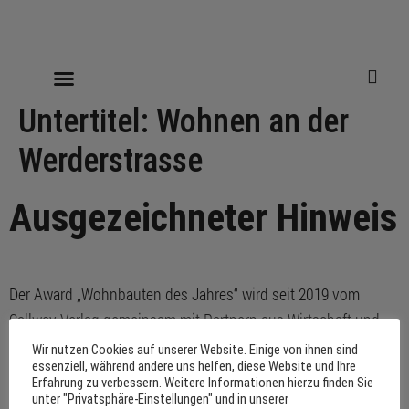
Untertitel:
Wohnen an der
Werderstrasse
Ausgezeichneter Hinweis
Der Award „Wohnbauten des Jahres“ wird seit 2019 vom
Callwey Verlag gemeinsam mit Partnern aus Wirtschaft und
Gesellschaft vergeben.
Wir nutzen Cookies auf unserer Website. Einige von ihnen sind
essenziell, während andere uns helfen, diese Website und Ihre
Erfahrung zu verbessern. Weitere Informationen hierzu finden Sie
unter "Privatsphäre-Einstellungen" und in unserer