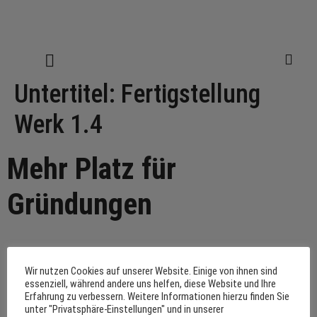
Untertitel:
Fertigstellung
Werk 1.4
Mehr Platz für
Gründungen
Im April konnte nach rund zweijähriger Bauzeit erneut ein
Wir nutzen Cookies auf unserer Website. Einige von ihnen sind
Gebäude im Münchner Werksviertel zur Nutzung übergeben
essenziell, während andere uns helfen, diese Website und Ihre
Erfahrung zu verbessern. Weitere Informationen hierzu finden Sie
werden.
unter "Privatsphäre-Einstellungen" und in unserer