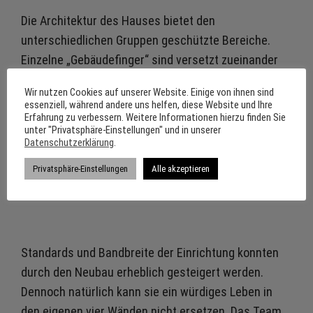
Die Architektur des Hauses bietet den
unterschiedlichen Gruppen geschützte Bereiche.
Einzelne „Gebäudefinger“ sind versetzt zueinander
angeordnet und nur in den Eckbereichen verbunden.
Wir nutzen Cookies auf unserer Website. Einige von ihnen sind
Mit dieser Gebäudestruktur entstehen attraktive
essenziell, während andere uns helfen, diese Website und Ihre
Erfahrung zu verbessern. Weitere Informationen hierzu finden Sie
Höfe als zusätzliche geschützte
unter "Privatsphäre-Einstellungen" und in unserer
Aufenthaltsbereiche für Männer, Frauen und
Datenschutzerklärung
.
Familien.
Privatsphäre-Einstellungen
Alle akzeptieren
Standards und Bandbreite der Einrichtung konnten
durch den Neubau erheblich gesteigert werden.
Dennoch natürlich kann sie ein würdiges Leben in
den eigenen vier Wänden nicht ersetzen. Das Team