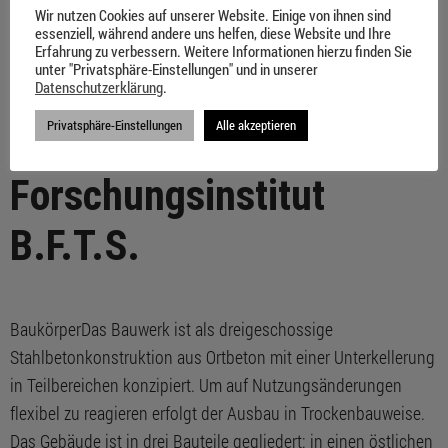
Wir nutzen Cookies auf unserer Website. Einige von ihnen sind
Gewerbegebiet der „Pionierbau“ nach den
essenziell, während andere uns helfen, diese Website und Ihre
Erfahrung zu verbessern. Weitere Informationen hierzu finden Sie
unternehmensinternen Strukturvorgaben entwickelt. Das
unter "Privatsphäre-Einstellungen" und in unserer
Gebäude hebt sich von der banalen Umgebung durch seine
Datenschutzerklärung
.
vertikal gestreifte Aluminiumfassade ab, die einem Bar-Code
Privatsphäre-Einstellungen
Alle akzeptieren
ähnlich über Wand und Decke geführt wird. […]
Forschungsinstitut
B.F.T.S.
BaukörperDas Bauwerk ist als dreigeschossige
Stahlbetonkonstruktion aus Ortbeton mit einer Unterkellerung
in Teilbereichen konzipiert. Um auf Nutzungsänderungen
flexibel zu reagieren erfolgt der Ausbau in Trockenbauweise.
Das Gebäude ist in drei Bauteile gegliedert: in einen östlichen