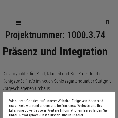
Projektnummer:
1000.3.74
Präsenz und Integration
Die Jury lobte die „Kraft, Klarheit und Ruhe“ des für die
Königstraße 1 a/b im neuen Schlossgartenquartier Stuttgart
vorgeschlagenen Umbaus.
Wir nutzen Cookies auf unserer Website. Einige von ihnen sind
essenziell, während andere uns helfen, diese Website und Ihre
Impressum
Datenschutzerklärung
Erfahrung zu verbessern. Weitere Informationen hierzu finden Sie
unter "Privatsphäre-Einstellungen" und in unserer