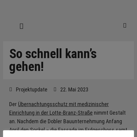
So schnell kann’s
gehen!
Projektupdate
22. Mai 2023
Der
Übernachtungsschutz mit medizinischer
Einrichtung in der Lotte-Branz-Straße
nimmt Gestalt
an. Nachdem die Dobler Bauunternehmung Anfang
April den Sockel – die Fassade im Erdgeschoss samt