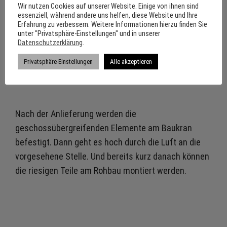
Pergola Struktur – und weite Teile des Rohbaus in
Wir nutzen Cookies auf unserer Website. Einige von ihnen sind
essenziell, während andere uns helfen, diese Website und Ihre
den Obergeschossen fertiggestellt hatte, wird jetzt
Erfahrung zu verbessern. Weitere Informationen hierzu finden Sie
die Holzfassade vorgehängt. Und das läuft dank der
unter "Privatsphäre-Einstellungen" und in unserer
Datenschutzerklärung
.
im Werk der Firma Rubner Holzbau vorproduzierten
Fertigteile in atemberaubendem Tempo.
Privatsphäre-Einstellungen
Alle akzeptieren
Nach der Anlieferung werden die
geschossübergreifenden Elemente am Baukran
befestigt. Dann geht es hoch durch die Luft an die
vorgesehene Stelle. Und bereits kurz danach können
die riesigen Teile am Rohbau montiert werden.