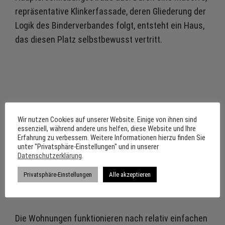
repräsentative Klinkerfassade, deren Gliederung der
Logik des Binderverbandes folgt, entsteht ein Haus,
das diesen Platz selbstbewusst vertritt.
Die Kanten der Lisenen, der Fensterlaibungen, der
Wir nutzen Cookies auf unserer Website. Einige von ihnen sind
Hausecken und der Dachabschlüsse werden mit
essenziell, während andere uns helfen, diese Website und Ihre
Formsteinen akzentuiert, um ein feineres, weicheres
Erfahrung zu verbessern. Weitere Informationen hierzu finden Sie
unter "Privatsphäre-Einstellungen" und in unserer
Element in die hart gegliederte Fassade zu bringen.
Datenschutzerklärung
.
Privatsphäre-Einstellungen
Alle akzeptieren
Die Wohnungen funktionieren nach relativ einfachen