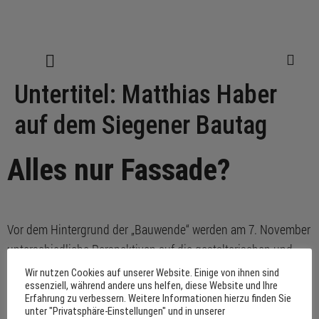
Untertitel:
Matthias Haber
auf dem Siegener Bautag
Alles nur Fassade?
Vor dem Hintergrund der „Bauwende“ werden am 7. November
unterschiedliche Perspektiven auf die gestalterischen und
funktionalen Aspekte des Themas „Fassade“
Wir nutzen Cookies auf unserer Website. Einige von ihnen sind
essenziell, während andere uns helfen, diese Website und Ihre
zusammengebracht.
Erfahrung zu verbessern. Weitere Informationen hierzu finden Sie
unter "Privatsphäre-Einstellungen" und in unserer