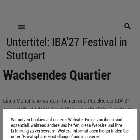
Untertitel:
IBA'27 Festival in
Stuttgart
Wachsendes Quartier
Einen Monat lang wurden Themen und Projekte der IBA‘ 27
ausgestellt. Mit dabei das in Planung befindliche Quartier an
der Böckingerstrasse.
Wir nutzen Cookies auf unserer Website. Einige von ihnen sind
essenziell, während andere uns helfen, diese Website und Ihre
Erfahrung zu verbessern. Weitere Informationen hierzu finden Sie
unter "Privatsphäre-Einstellungen" und in unserer