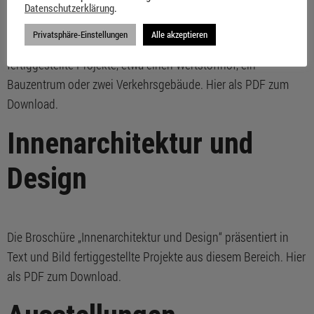
Datenschutzerklärung
.
Privatsphäre-Einstellungen
Alle akzeptieren
Die Broschüre „Sonderbau“ präsentiert in Text und Bild
fertiggestellte Projekte, etwa einen Wertstoffhof, ein
Bauzentrum oder zwei Verkehrsgebäude. Hier als PDF zum
Download.
Innenarchitektur und
Design
Die Broschüre „Innenarchitektur und Design“ präsentiert in
Text und Bild fertiggestellte Projekte aus diesem Bereich. Hier
als PDF zum Download.