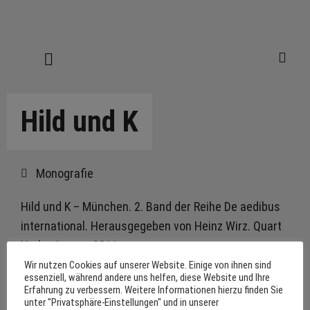
Hild und K
Monografie
Hild und K – München. 2. Band der Reihe De aedibus
international. Herausgegeben von Heinz Wirz. Quart
Verlag Luzern 2011
Wir nutzen Cookies auf unserer Website. Einige von ihnen sind
Erhältlich im Buchhandel. Wir verlinken
essenziell, während andere uns helfen, diese Website und Ihre
Erfahrung zu verbessern. Weitere Informationen hierzu finden Sie
zum Onlineshop von L. Werner, München.
unter "Privatsphäre-Einstellungen" und in unserer