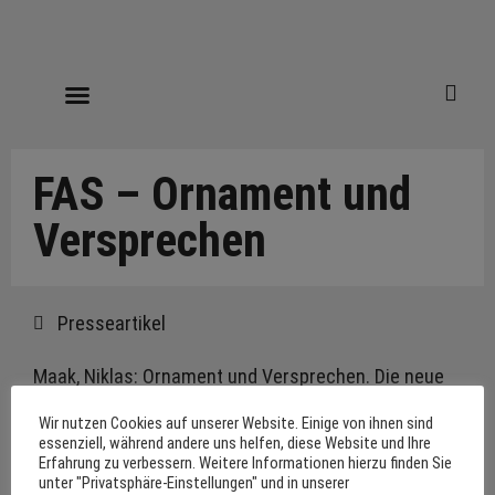
FAS – Ornament und
Versprechen
Presseartikel
Maak, Niklas: Ornament und Versprechen. Die neue
Lust am Dekor, Muster und Verzierung. In:
Wir nutzen Cookies auf unserer Website. Einige von ihnen sind
Frankfurter Allgemeine Sonntagszeitung, 26.10.2003.
essenziell, während andere uns helfen, diese Website und Ihre
Erfahrung zu verbessern. Weitere Informationen hierzu finden Sie
Zum Online Text…
unter "Privatsphäre-Einstellungen" und in unserer