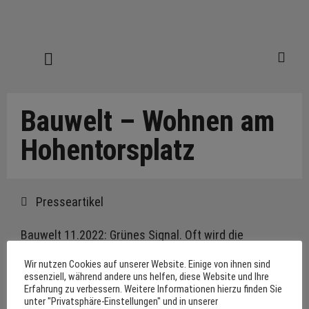
Bauwelt – Wohnen am
Hohentorsplatz
Presseartikel
Bauwelt 11.2022: Grünes Signal. Oft wird die
Erscheinung eines Neubaus mit sogenannten
Wir nutzen Cookies auf unserer Website. Einige von ihnen sind
ortstypischen Materialien begründet. Hild und K sind
essenziell, während andere uns helfen, diese Website und Ihre
Erfahrung zu verbessern. Weitere Informationen hierzu finden Sie
in der Bremer Neustadt einen anderen Weg
unter "Privatsphäre-Einstellungen" und in unserer