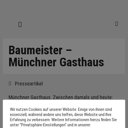
Baumeister –
Münchner Gasthaus
Presseartikel
Münchner Gasthaus. Zwischen damals und heute:
Der Donisl. Von Matthias Castorph. In: Baumeister.
Wir nutzen Cookies auf unserer Website. Einige von ihnen sind
Das Architektur-Magazin. B 10, 2017, S. 64 – 73.
essenziell, während andere uns helfen, diese Website und Ihre
Erfahrung zu verbessern. Weitere Informationen hierzu finden Sie
unter "Privatsphäre-Einstellungen" und in unserer