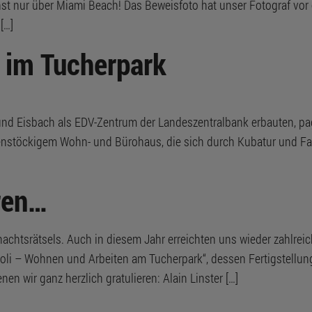
st nur über Miami Beach! Das Beweisfoto hat unser Fotograf vo
[…]
 im Tucherpark
und Eisbach als EDV-Zentrum der Landeszentralbank erbauten, p
benstöckigem Wohn- und Bürohaus, die sich durch Kubatur und 
ren…
chtsrätsels. Auch in diesem Jahr erreichten uns wieder zahlreic
ivoli – Wohnen und Arbeiten am Tucherpark“, dessen Fertigstellun
n wir ganz herzlich gratulieren: Alain Linster […]