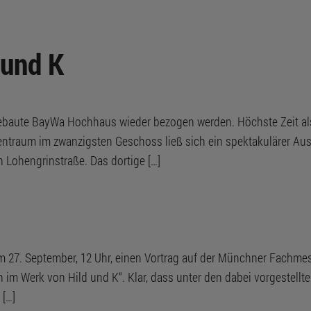
 und K
ebaute BayWa Hochhaus wieder bezogen werden. Höchste Zeit also
ntraum im zwanzigsten Geschoss ließ sich ein spektakulärer Ausb
Lohengrinstraße. Das dortige […]
 am 27. September, 12 Uhr, einen Vortrag auf der Münchner Fachme
hen im Werk von Hild und K“. Klar, dass unter den dabei vorgestell
 […]