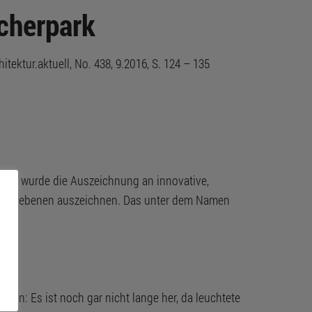
ucherpark
ktur.aktuell, No. 438, 9.2016, S. 124 – 135
Mal wurde die Auszeichnung an innovative,
lanungsebenen auszeichnen. Das unter dem Namen
eln: Es ist noch gar nicht lange her, da leuchtete