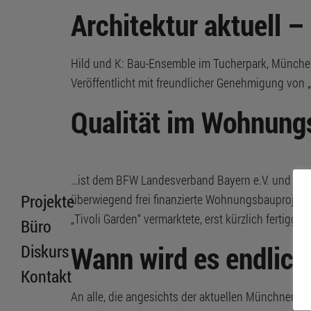
Architektur aktuell 
Hild und K: Bau-Ensemble im Tucherpark, München 
Veröffentlicht mit freundlicher Genehmigung von „a
Qualität im Wohnun
…ist dem BFW Landesverband Bayern e.V. und dem 
Projekte
überwiegend frei finanzierte Wohnungsbauprojekte
„Tivoli Garden“ vermarktete, erst kürzlich fertigg
Büro
Wann wird es endlic
Diskurs
Kontakt
An alle, die angesichts der aktuellen Münchner We