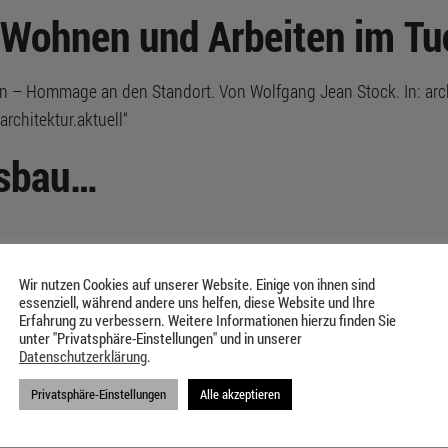
– Wohnen und Arbeiten im T
– Hommage an den Standort. Von Wolfgang Jean Stock. In: archite
rchitektur.aktuell“
gsbau…
Deutschen Werkbund Bayern e.V. einen Preis wert. Zum zweiten 
 in Bayern verliehen, die sich durch hohe Qualität auf allen P
Wir nutzen Cookies auf unserer Website. Einige von ihnen sind
essenziell, während andere uns helfen, diese Website und Ihre
estellte Wohnhaus im Tucherpark wurde in diesem […]
Erfahrung zu verbessern. Weitere Informationen hierzu finden Sie
unter "Privatsphäre-Einstellungen" und in unserer
h wieder Sommer…
Datenschutzerklärung
.
Privatsphäre-Einstellungen
Alle akzeptieren
tterlage schon wieder etwas vom „verregneten Sommer“ dahergrant