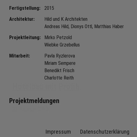
Fertigstellung:
2015
Architektur:
Hild und K Architekten
Andreas Hild, Dionys Ottl, Matthias Haber
Projektleitung:
Mirko Petzold
Wiebke Grzebellus
Mitarbeit:
Pavla Ryzlerova
Miriam Sempere
Benedikt Frisch
Charlotte Reith
Hotel Bayerstrasse
Hotelbau mit Profil
Projektmeldungen
Fertigstellung
Projektupdate
27. November 2015
23. Februar 2015
Impressum
Datenschutzerklärung