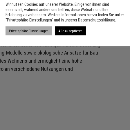
Wir nutzen Cookies auf unserer Website. Einige von ihnen sind
essenziell, während andere uns helfen, diese Website und Ihre
Erfahrung zu verbessern. Weitere Informationen hierzu finden Sie unter
"Privatsphäre-Einstellungen" und in unserer
Datenschutzerklärung
.
Privatsphäre-Einstellungen
Alle akzeptieren
g von Gebäuden, Plätzen und Grünflächen, die
sten einer hohen Freiraumqualität, die Schonung
ng-Modelle sowie ökologische Ansätze für Bau
des Wohnens und ermöglicht eine hohe
ch so an verschiedene Nutzungen und