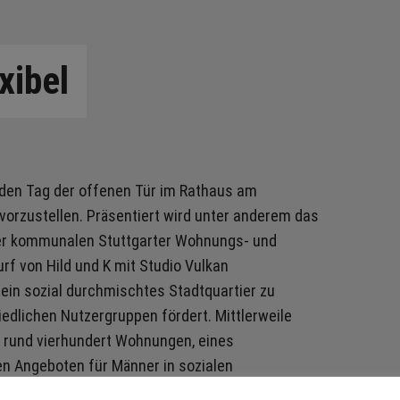
xibel
 den Tag der offenen Tür im Rathaus am
vorzustellen. Präsentiert wird unter anderem das
r kommunalen Stuttgarter Wohnungs- und
f von Hild und K mit Studio Vulkan
in sozial durchmischtes Stadtquartier zu
edlichen Nutzergruppen fördert. Mittlerweile
 rund vierhundert Wohnungen, eines
en Angeboten für Männer in sozialen
n.