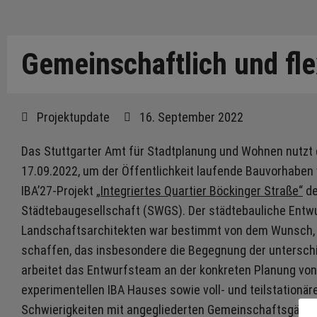
Gemeinschaftlich und fle
Projektupdate
16. September 2022
Das Stuttgarter Amt für Stadtplanung und Wohnen nutzt
17.09.2022, um der Öffentlichkeit laufende Bauvorhaben 
IBA’27-Projekt „
Integriertes Quartier Böckinger Straße“
de
Städtebaugesellschaft (SWGS). Der städtebauliche Entwur
Landschaftsarchitekten war bestimmt von dem Wunsch, e
schaffen, das insbesondere die Begegnung der unterschi
arbeitet das Entwurfsteam an der konkreten Planung von
experimentellen IBA Hauses sowie voll- und teilstationär
Schwierigkeiten mit angegliederten Gemeinschaftsgärte