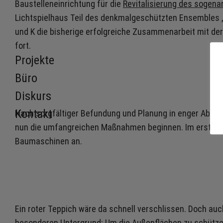
Baustelleneinrichtung für die
Revitalisierung des sogen
Lichtspielhaus Teil des denkmalgeschützten Ensembles „
und K die bisherige erfolgreiche Zusammenarbeit mit de
fort.
Projekte
Büro
Diskurs
Kontakt
Nach sorgfältiger Befundung und Planung in enger Abs
nun die umfangreichen Maßnahmen beginnen. Im ersten L
Baumaschinen an.
Ein roter Teppich wäre da schnell verschlissen. Doch au
besonderen Untergrund: Um die Außenflächen zu schütze