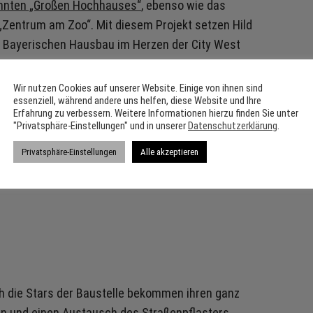
annten „Großen Hochhauses“
, ebenso wie das
Zentrum am Zoo“. Mit diesem Projekt setzen Hild
r Bayerischen Hausbau im Herzen der City West
Wir nutzen Cookies auf unserer Website. Einige von ihnen sind
essenziell, während andere uns helfen, diese Website und Ihre
Erfahrung zu verbessern. Weitere Informationen hierzu finden Sie unter
"Privatsphäre-Einstellungen" und in unserer
Datenschutzerklärung
.
Privatsphäre-Einstellungen
Alle akzeptieren
timmung mit den Denkmalschutzbehörden können
icht des Morgens rollen die schweren
ch die Stars der Baustelle bekommen ihren ganz
n und einen Austausch des Straßenpflasters