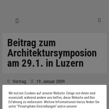
Beitrag zum
Architektursymposion
am 29.1. in Luzern
Vortrag
19. Januar 2009
Wir nutzen Cookies auf unserer Website. Einige von ihnen sind
essenziell, während andere uns helfen, diese Website und Ihre
Erfahrung zu verbessern. Weitere Informationen hierzu finden Sie
Am Architektursymposion „Oberflächen und
unter "Privatsphäre-Einstellungen" und in unserer