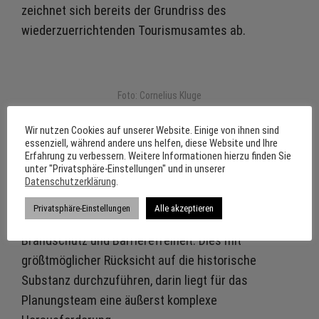
zeichnet sich bereits der Grundriss des
wiederzuerrichtenden Tourismusamtes ab.
Foto: Cornelius Kluge
Wir nutzen Cookies auf unserer Website. Einige von ihnen sind
Der Wiederaufbau des Rathauses wurde nach einem
essenziell, während andere uns helfen, diese Website und Ihre
Erfahrung zu verbessern. Weitere Informationen hierzu finden Sie
katastrophalen Brand im Jahr 2016 notwendig. Die
unter "Privatsphäre-Einstellungen" und in unserer
unvermeidbaren Maßnahmen sollen das ehrwürdige
Datenschutzerklärung
.
Gebäude zugleich an Bedürfnisse und Standards des
Privatsphäre-Einstellungen
Alle akzeptieren
21. Jahrhunderts anpassen, vor allem hinsichtlich
Brandschutz und Barrierefreiheit. Dies mit
größtmöglicher Rücksicht auf die historische
Substanz durchzuführen, darin liegt für das
Planungsteam eine äußerst komplexe