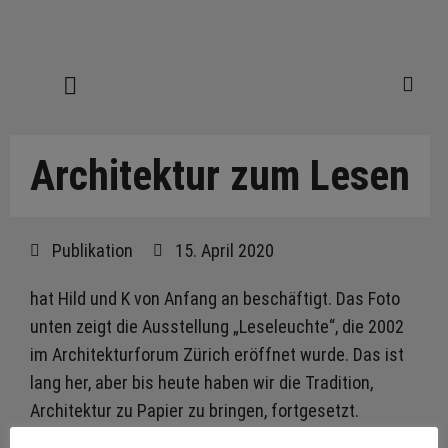
Architektur zum Lesen
Publikation
15. April 2020
hat Hild und K von Anfang an beschäftigt. Das Foto
unten zeigt die Ausstellung „Leseleuchte“, die 2002
im Architekturforum Zürich eröffnet wurde. Das ist
lang her, aber bis heute haben wir die Tradition,
Architektur zu Papier zu bringen, fortgesetzt.